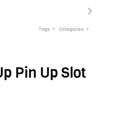
Tags
Categories
p Pin Up Slot