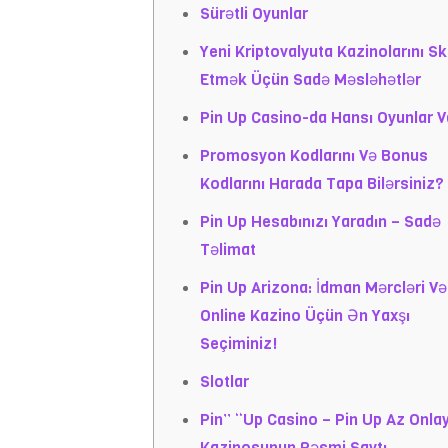
Sürətli Oyunlar
Yeni Kriptovalyuta Kazinolarını S
Etmək Üçün Sadə Məsləhətlər
Pin Up Casino-da Hansı Oyunlar V
Promosyon Kodlarını Və Bonus
Kodlarını Harada Tapa Bilərsiniz?
Pin Up Hesabınızı Yaradın – Sadə
Təlimat
Pin Up Arizona: İdman Mərcləri Və
Online Kazino Üçün Ən Yaxşı
Seçiminiz!
Slotlar
Pin” “Up Casino – Pin Up Az Onla
Kazinosunun Rəsmi Saytı