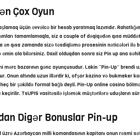
dən Çox Oyun
aşlamaq üçün əvvəlcə bir hesab yaratmaq lazımdır. Rahatlığı
ımları tamamlamaqla, siz a couple of dəqiqədən qısa müddətd
 ən qısa zamanda sizə təsdiqləmə prosesinin nəticələri ilə b
əmin ola bilərsiniz. Daxil olduqdan sonra siz Pin up ana səhif
ni mərc bazarının gənc oyunçusudur. Lakin “Pin-Up” brendi u
r. Onun altında uzun illərdir ki, ofşor kazino və bukmeker ko
heç bir şəkildə formal bağlı deyil. Pin-Up online casino bölm
eçirilir. TsUPIS vasitəsilə işləmək müştərilərə uduşların sürə
an Digər Bonuslar Pin-up
ol üzrə Azərbaycan milli komandasının kapitanı onun rəsmi səf