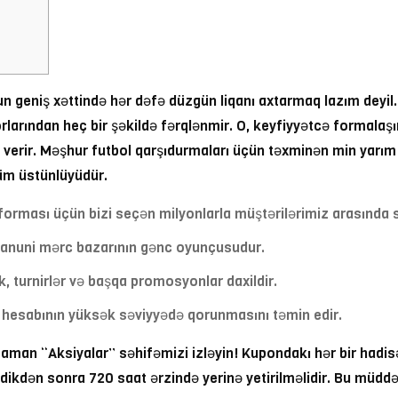
geniş xəttində hər dəfə düzgün liqanı axtarmaq lazım deyil
rlarından heç bir şəkildə fərqlənmir. O, keyfiyyətcə formalaş
 verir. Məşhur futbol qarşıdurmaları üçün təxminən min yarım 
m üstünlüyüdür.
latforması üçün bizi seçən milyonlarla müştərilərimiz arasınd
qanuni mərc bazarının gənc oyunçusudur.
, turnirlər və başqa promosyonlar daxildir.
 hesabının yüksək səviyyədə qorunmasını təmin edir.
aman “Aksiyalar” səhifəmizi izləyin! Kupondakı hər bir hadis
dildikdən sonra 720 saat ərzində yerinə yetirilməlidir. Bu müd